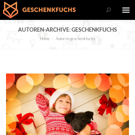
Search:
AUTOREN-ARCHIVE:
GESCHENKFUCHS
Sie befinden sich hier:
Home
Autor/in geschenkfuchs