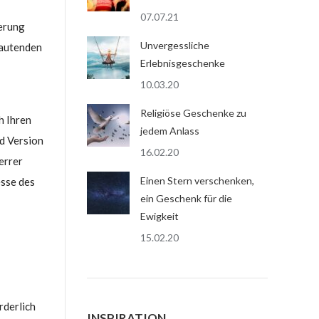
07.07.21
herung
Unvergessliche
lautenden
Erlebnisgeschenke
10.03.20
Religiöse Geschenke zu
h Ihren
jedem Anlass
d Version
16.02.20
errer
Einen Stern verschenken,
esse des
ein Geschenk für die
Ewigkeit
15.02.20
rderlich
INSPIRATION