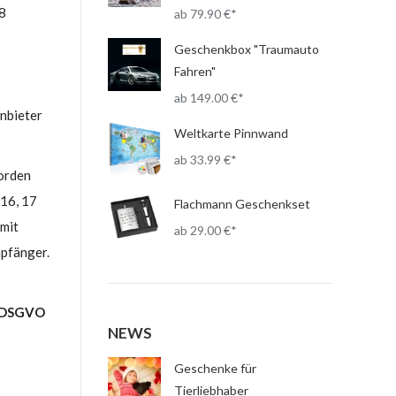
18
79.90
€
Geschenkbox "Traumauto
Fahren"
149.00
€
Anbieter
Weltkarte Pinnwand
33.99
€
worden
 16, 17
Flachmann Geschenkset
 mit
29.00
€
mpfänger.
f) DSGVO
NEWS
Geschenke für
Tierliebhaber