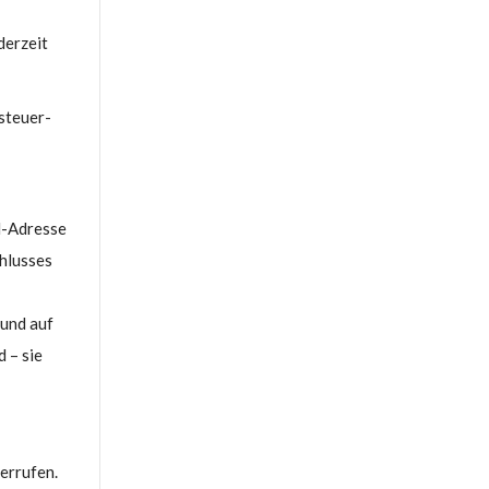
derzeit
 steuer-
il-Adresse
chlusses
 und auf
 – sie
errufen.