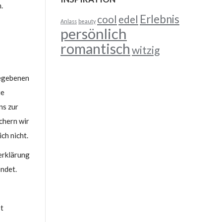
.
Erlebnis
cool
edel
Anlass
beauty
persönlich
romantisch
witzig
gegebenen
ie
ns zur
chern wir
ch nicht.
erklärung
ndet.
st