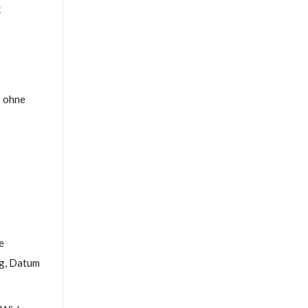
k
– ohne
e
ag, Datum