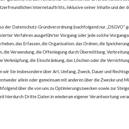
erfreundlichen Internetauftritts, inklusive seiner Inhalte und der d
also der Datenschutz-Grundverordnung (nachfolgend nur „DSGVO“ g
atisierter Verfahren ausgeführter Vorgang oder jede solche Vorgangs
ben, das Erfassen, die Organisation, das Ordnen, die Speicherung
, die Verwendung, die Offenlegung durch Übermittlung, Verbreitun
ie Verknüpfung, die Einschränkung, das Löschen oder die Vernichtun
n wir Sie insbesondere über Art, Umfang, Zweck, Dauer und Rechts
ntweder allein oder gemeinsam mit anderen über die Zwecke und Mi
chfolgend über die von uns zu Optimierungszwecken sowie zur Steig
t hierdurch Dritte Daten in wiederum eigener Verantwortung verar