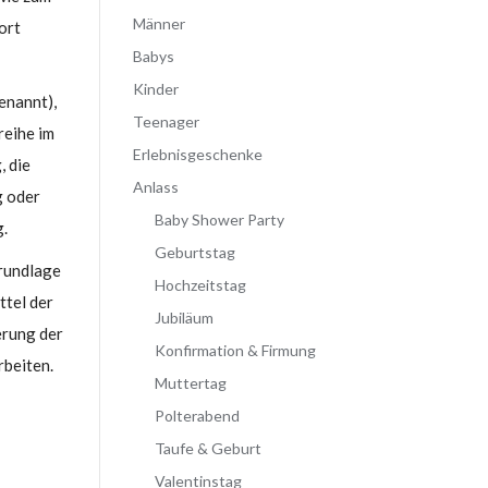
Männer
ort
Babys
Kinder
enannt),
Teenager
reihe im
Erlebnisgeschenke
, die
Anlass
g oder
Baby Shower Party
g.
Geburtstag
grundlage
Hochzeitstag
ttel der
Jubiläum
erung der
Konfirmation & Firmung
beiten.
Muttertag
Polterabend
Taufe & Geburt
Valentinstag