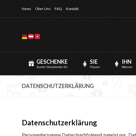
News
Über Uns
FAQ
Kontakt
GESCHENKE
SIE
IHN
Suche Geschenke für:
Frauen
Männer
DATENSCHUTZERKLÄRUNG
Datenschutzerklärung
Personenbezogene Daten (nachfolgend zumeist nur „Date