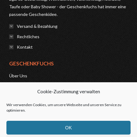
Taufe oder Baby Shower - der Geschenkfuchs hat immer eine
passende Geschenkidee.
Versand & Bezahlung
Rechtliches
Kontakt
GESCHENKFUCHS
Über Uns
News
Cookie-Zustimmung verwalten
FAQ
Wir verwenden Cookies, um unsere Webseite und unseren Service zu
optimieren.
Kontakt
OK