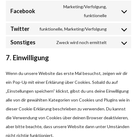
google-
to
Marketing/Verfolgung,
Facebook
fonts
service
Consent
funktionelle
youtube
to
Twitter
funktionelle, Marketing/Verfolgung
service
Consent
Sonstiges
facebook
to
Zweck wird noch ermittelt
Consent
service
to
7. Einwilligung
twitter
service
sonstiges
Wenn du unsere Website das erste Mal besuchst, zeigen wir dir
ein Pop-Up mit einer Erklärung über Cookies. Sobald du auf
„Einstellungen speichern“ klickst, gibst du uns deine Einwilligung
alle von dir gewählten Kategorien von Cookies und Plugins wie in
dieser Cookie-Erklärung beschrieben zu verwenden. Du kannst
die Verwendung von Cookies über deinen Browser deaktivieren,
aber bitte beachte, dass unsere Website dann unter Umständen
nicht richtig funktioniert.