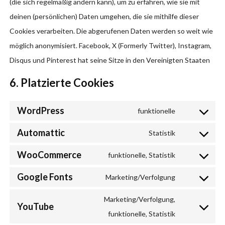
(die sich regelmäßig ändern kann), um zu erfahren, wie sie mit
deinen (persönlichen) Daten umgehen, die sie mithilfe dieser
Cookies verarbeiten. Die abgerufenen Daten werden so weit wie
möglich anonymisiert. Facebook, X (Formerly Twitter), Instagram,
Disqus und Pinterest hat seine Sitze in den Vereinigten Staaten
6. Platzierte Cookies
WordPress
funktionelle
Consent
Automattic
to
Statistik
Consent
service
WooCommerce
to
funktionelle, Statistik
wordpress
Consent
service
Google Fonts
to
Marketing/Verfolgung
automattic
Consent
service
to
Marketing/Verfolgung,
YouTube
woocommerc
service
Consent
funktionelle, Statistik