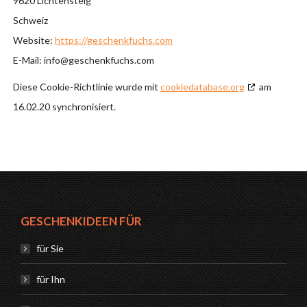
9620 Lichtensteig
Schweiz
Website:
https://geschenkfuchs.com
E-Mail:
info@
geschenkfuchs.com
Diese Cookie-Richtlinie wurde mit
cookiedatabase.org
am
16.02.20 synchronisiert.
GESCHENKIDEEN FÜR
für Sie
für Ihn