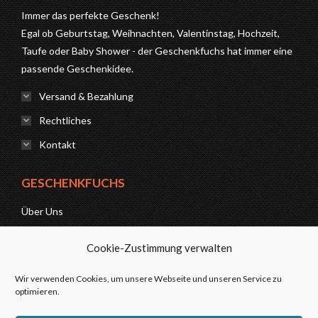
Immer das perfekte Geschenk!
Egal ob Geburtstag, Weihnachten, Valentinstag, Hochzeit,
Taufe oder Baby Shower - der Geschenkfuchs hat immer eine
passende Geschenkidee.
Versand & Bezahlung
Rechtliches
Kontakt
GESCHENKFUCHS
Über Uns
News
Cookie-Zustimmung verwalten
FAQ
Wir verwenden Cookies, um unsere Webseite und unseren Service zu
optimieren.
Kontakt