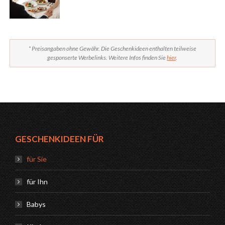
* Preisangaben ohne Gewähr. Die Geschenkideen enthalten teilweise
gesponserte Werbelinks. Weitere Infos finden Sie
hier
.
GESCHENKIDEEN FÜR
für Sie
für Ihn
Babys