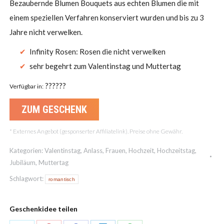
Bezaubernde Blumen Bouquets aus echten Blumen die mit
einem speziellen Verfahren konserviert wurden und bis zu 3
Jahre nicht verwelken.
Infinity Rosen: Rosen die nicht verwelken
sehr begehrt zum Valentinstag und Muttertag
??????
Verfügbar in:
ZUM GESCHENK
* Externes Angebot (gesponserter Affiliatelink). Preise ohne Gewähr.
Kategorien:
Valentinstag
,
Anlass
,
Frauen
,
Hochzeit
,
Hochzeitstag
,
Jubiläum
,
Muttertag
Schlagwort:
romantisch
Geschenkidee teilen