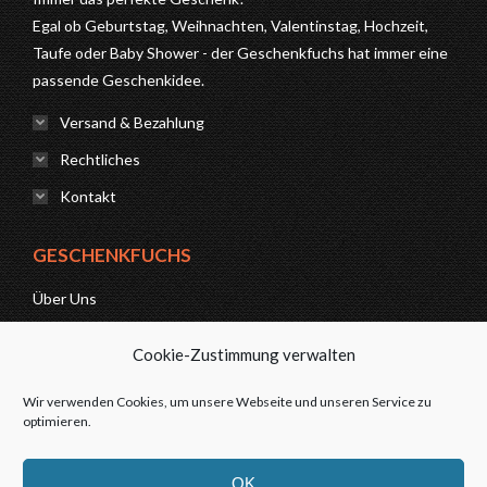
Egal ob Geburtstag, Weihnachten, Valentinstag, Hochzeit,
Taufe oder Baby Shower - der Geschenkfuchs hat immer eine
passende Geschenkidee.
Versand & Bezahlung
Rechtliches
Kontakt
GESCHENKFUCHS
Über Uns
News
Cookie-Zustimmung verwalten
FAQ
Wir verwenden Cookies, um unsere Webseite und unseren Service zu
optimieren.
Kontakt
OK