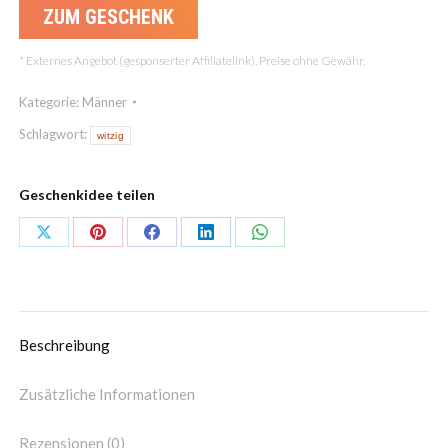
ZUM GESCHENK
* Externes Angebot (gesponserter Affiliatelink). Preise ohne Gewähr.
Kategorie:
Männer
Schlagwort:
witzig
Geschenkidee teilen
Teilen
Teilen
Teilen
Teilen
Teilen
Schaltflächen
Schaltflächen
Schaltflächen
Schaltflächen
Schaltflächen
Beschreibung
Zusätzliche Informationen
Rezensionen (0)