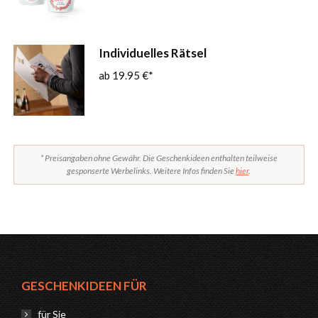
Individuelles Rätsel
19.95
€
* Preisangaben ohne Gewähr. Die Geschenkideen enthalten teilweise
gesponserte Werbelinks. Weitere Infos finden Sie
hier
.
GESCHENKIDEEN FÜR
für Sie